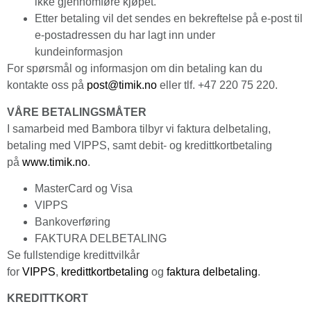
ikke gjennomføre kjøpet.
Etter betaling vil det sendes en bekreftelse på e-post til
e-postadressen du har lagt inn under
kundeinformasjon
For spørsmål og informasjon om din betaling kan du
kontakte oss på
post@timik.no
eller tlf. +47 220 75 220.
VÅRE BETALINGSMÅTER
I samarbeid med Bambora tilbyr vi faktura delbetaling,
betaling med VIPPS, samt debit- og kreditt­kortbetaling
på
www
.
timik
.no
.
MasterCard og Visa
VIPPS
Bankoverføring
FAKTURA DELBETALING
Se fullstendige kredittvilkår
for
VIPPS
,
kredittkortbetaling
og
faktura delbetaling
.
KREDITTKORT