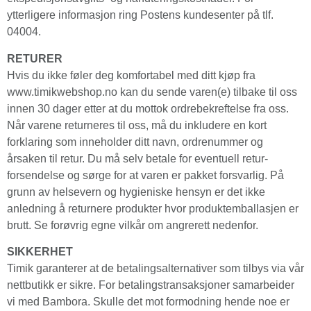
ytterligere informasjon ring Postens kundesenter på tlf.
04004.
RETURER
Hvis du ikke føler deg komfortabel med ditt kjøp fra
www.timikwebshop.no kan du sende varen(e) tilbake til oss
innen 30 dager etter at du mottok ordrebekreftelse fra oss.
Når varene returneres til oss, må du inkludere en kort
forklaring som inneholder ditt navn, ordrenummer og
årsaken til retur. Du må selv betale for eventuell retur­
forsendelse og sørge for at varen er pakket forsvarlig. På
grunn av helsevern og hygieniske hensyn er det ikke
anledning å returnere produkter hvor produktemballasjen er
brutt. Se forøvrig egne vilkår om angrerett nedenfor.
SIKKERHET
Timik garanterer at de betalingsalternativer som tilbys via vår
nettbutikk er sikre. For betalings­transaksjoner samarbeider
vi med Bambora. Skulle det mot formodning hende noe er