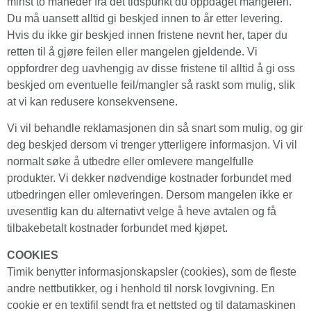
minst to måneder fra det tidspunkt du oppdaget mangelen.
Du må uansett alltid gi beskjed innen to år etter levering.
Hvis du ikke gir beskjed innen fristene nevnt her, taper du
retten til å gjøre feilen eller mangelen gjeldende. Vi
oppfordrer deg uavhengig av disse fristene til alltid å gi oss
beskjed om eventuelle feil/mangler så raskt som mulig, slik
at vi kan redusere konsekvensene.
Vi vil behandle reklamasjonen din så snart som mulig, og gir
deg beskjed dersom vi trenger ytterligere informasjon. Vi vil
normalt søke å utbedre eller omlevere mangelfulle
produkter. Vi dekker nødvendige kostnader forbundet med
utbedringen eller omleveringen. Dersom mangelen ikke er
uvesentlig kan du alternativt velge å heve avtalen og få
tilbakebetalt kostnader forbundet med kjøpet.
COOKIES
Timik benytter informasjonskapsler (cookies), som de fleste
andre nettbutikker, og i henhold til norsk lovgivning. En
cookie er en textifil sendt fra et nettsted og til datamaskinen