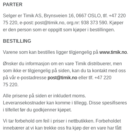
PARTER
Selger er Timik AS, Brynsveien 16, 0667 OSLO, tlf. +47 220
75 220, e-post: post@timik.no, org.nr: 938 373 590. Kjøper
er den person som er oppgitt som kjøper i bestillingen.
BESTILLING
Varene som kan bestilles ligger tilgjengelig på
www
.
timik
.no
.
Ønsker du informasjon om en vare Timik distribuerer, men
som ikke er tilgjengelig på siden, kan du ta kontakt med oss
på vår e-postadresse
post@timik.no
eller tlf. +47 220
75 220.
Alle prisene på siden er inkludert moms.
Leveransekostnader kan komme i tillegg. Disse spesifiseres
i tilfellet før du godkjenner kjøpet.
Vi tar forbehold om feil i priser i nettbutikken. Forbeholdet
innebærer at vi kan trekke oss fra kjøp der en vare har fått