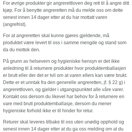
For øvrige produkter gir angrerettloven deg rett til å angre ditt
kjøp. For å benytte angreretten må du melde oss om dette
senest innen 14 dager etter at du har mottatt varen
(angrefrist).
For at angreretten skal kunne gjøres gjeldende, må
produktet være levert til oss i samme mengde og stand som
da du mottok den.
På grunn av helsevern og hygieniske hensyn er det ikke
anledning til å returnere produkter hvor produkt­emballasjen
er brutt eller der det er tvil om at varen ellers kan være brukt.
Dette er et unntak fra den generelle angreretten, jf. § 22 g) i
angrerettloven, og gjelder i utgangspunktet alle våre varer.
Kontakt oss dersom du likevel har behov for å returnere en
vare med brutt produkt­emballasje, dersom du mener
hygieniske forhold ikke er til hinder for retur.
Returer skal leveres tilbake til oss uten unødig opphold og
senest innen 14 dager etter at du ga oss melding om at du