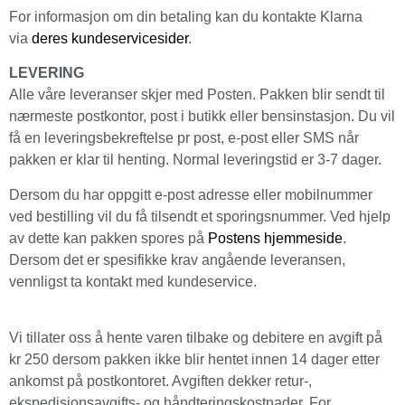
For informasjon om din betaling kan du kontakte Klarna
via
deres
kundeservicesider
.
LEVERING
Alle våre leveranser skjer med Posten. Pakken blir sendt til
nærmeste postkontor, post i butikk eller bensinstasjon. Du vil
få en leveringsbekreftelse pr post, e-post eller SMS når
pakken er klar til henting. Normal leveringstid er 3-7 dager.
Dersom du har oppgitt e-post adresse eller mobilnummer
ved bestilling vil du få tilsendt et sporings­nummer. Ved hjelp
av dette kan pakken spores på
Postens hjemmeside
.
Dersom det er spesifikke krav angående leveransen,
vennligst ta kontakt med kundeservice.
Vi tillater oss å hente varen tilbake og debitere en avgift på
kr 250 dersom pakken ikke blir hentet innen 14 dager etter
ankomst på postkontoret. Avgiften dekker retur-,
ekspedisjonsavgifts- og håndteringskostnader. For