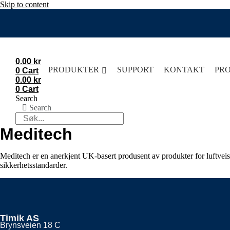
Skip to content
0.00
kr
PRODUKTER
SUPPORT
KONTAKT
PR
0
Cart
0.00
kr
0
Cart
Search
Search
Meditech
Meditech er en anerkjent UK-basert produsent av produkter for luftveis
sikkerhetsstandarder.
Timik AS
Brynsveien 18 C