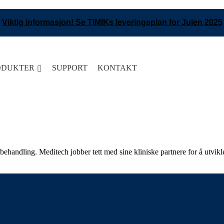
Viktig informasjon! Se TIMIKs leveringsplan for Julen 2025
ODUKTER
SUPPORT
KONTAKT
behandling. Meditech jobber tett med sine kliniske partnere for å utvi