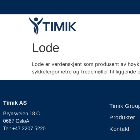
Lode
Lode er verdenskjent som produsent av høykva
sykkelergometre og tredemøller til liggende
Timik AS
Timik Grou
Brynsveien 18 C
Produkter
0667 OsloA
Kontakt
Tel: +47 2207 5220